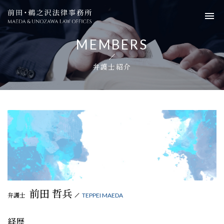
前田・鵜之沢法律事務所
MEMBERS
弁護士紹介
前田 哲兵
弁護士
TEPPEI MAEDA
経歴