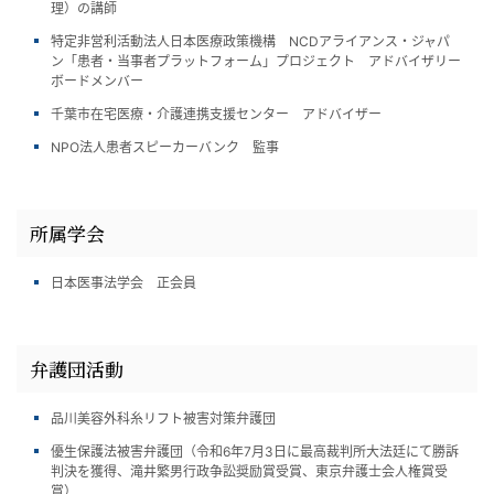
理）の講師
特定非営利活動法人日本医療政策機構 NCDアライアンス・ジャパ
ン「患者・当事者プラットフォーム」プロジェクト アドバイザリー
ボードメンバー
千葉市在宅医療・介護連携支援センター アドバイザー
NPO法人患者スピーカーバンク 監事
所属学会
日本医事法学会 正会員
弁護団活動
品川美容外科糸リフト被害対策弁護団
優生保護法被害弁護団（令和6年7月3日に最高裁判所大法廷にて勝訴
判決を獲得、滝井繁男行政争訟奨励賞受賞、東京弁護士会人権賞受
賞）