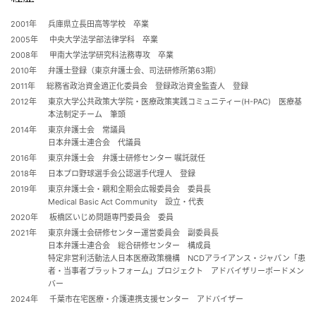
2001年
兵庫県立長田高等学校 卒業
2005年
中央大学法学部法律学科 卒業
2008年
甲南大学法学研究科法務専攻 卒業
2010年
弁護士登録（東京弁護士会、司法研修所第63期）
2011年
総務省政治資金適正化委員会 登録政治資金監査人 登録
2012年
東京大学公共政策大学院・医療政策実践コミュニティー(H-PAC) 医療基
本法制定チーム 筆頭
2014年
東京弁護士会 常議員
日本弁護士連合会 代議員
2016年
東京弁護士会 弁護士研修センター 嘱託就任
2018年
日本プロ野球選手会公認選手代理人 登録
2019年
東京弁護士会・親和全期会広報委員会 委員長
Medical Basic Act Community 設立・代表
2020年
板橋区いじめ問題専門委員会 委員
2021年
東京弁護士会研修センター運営委員会 副委員長
日本弁護士連合会 総合研修センター 構成員
特定非営利活動法人日本医療政策機構 NCDアライアンス・ジャパン「患
者・当事者プラットフォーム」プロジェクト アドバイザリーボードメン
バー
2024年
千葉市在宅医療・介護連携支援センター アドバイザー