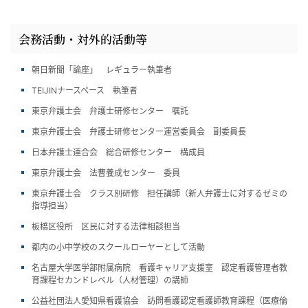
会務活動・対外的活動等
朝日新聞「論座」 レギュラー執筆者
TEIJINナースペース 執筆者
東京弁護士会 弁護士研修センター 嘱託
東京弁護士会 弁護士研修センター運営委員会 副委員長
日本弁護士連合会 総合研修センター 構成員
東京弁護士会 法曹養成センター 委員
東京弁護士会 クラス別研修 担任講師（新人弁護士に対するゼミの
指導担当）
板橋区役所 区民に対する法律相談担当
都内の小中学校のスクールローヤーとして活動
名古屋大学医学部附属病院 看護キャリア支援室 認定看護管理者教
育課程セカンドレベル（人材管理）の講師
公益社団法人愛知県看護協会 訪問看護認定看護師教育課程（医療倫