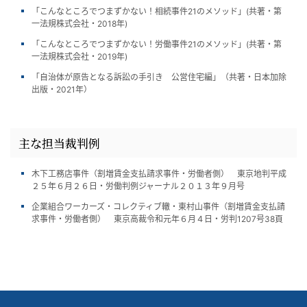
「こんなところでつまずかない！相続事件21のメソッド」(共著・第
一法規株式会社・2018年)
「こんなところでつまずかない！労働事件21のメソッド」(共著・第
一法規株式会社・2019年)
「自治体が原告となる訴訟の手引き 公営住宅編」（共著・日本加除
出版・2021年）
主な担当裁判例
木下工務店事件（割増賃金支払請求事件・労働者側） 東京地判平成
２５年６月２６日・労働判例ジャーナル２０１３年９月号
企業組合ワーカーズ・コレクティブ轍・東村山事件（割増賃金支払請
求事件・労働者側） 東京高裁令和元年６月４日・労判1207号38頁