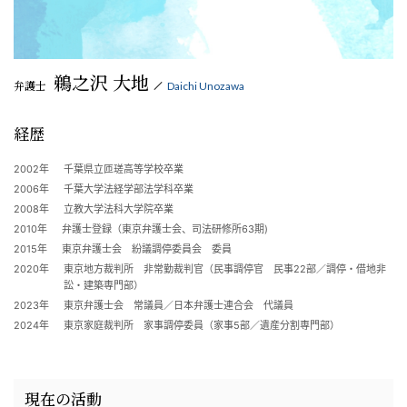
鵜之沢 大地
弁護士
Daichi Unozawa
経歴
2002年
千葉県立匝瑳高等学校卒業
2006年
千葉大学法経学部法学科卒業
2008年
立教大学法科大学院卒業
2010年
弁護士登録（東京弁護士会、司法研修所63期)
2015年
東京弁護士会 紛議調停委員会 委員
2020年
東京地方裁判所 非常勤裁判官（民事調停官 民事22部／調停・借地非
訟・建築専門部）
2023年
東京弁護士会 常議員／日本弁護士連合会 代議員
2024年
東京家庭裁判所 家事調停委員（家事5部／遺産分割専門部）
現在の活動